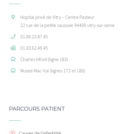
Hopital privé de Vitry – Centre Pasteur
22 rue de la petite saussaie 94400 vitry-sur-seine
01.84.23.87.45
01.83.62.49.45
Charles Infroit (ligne 183)
Musee Mac-Val (lignes 172 et 180)
PARCOURS PATIENT
Causes de l'infertilité