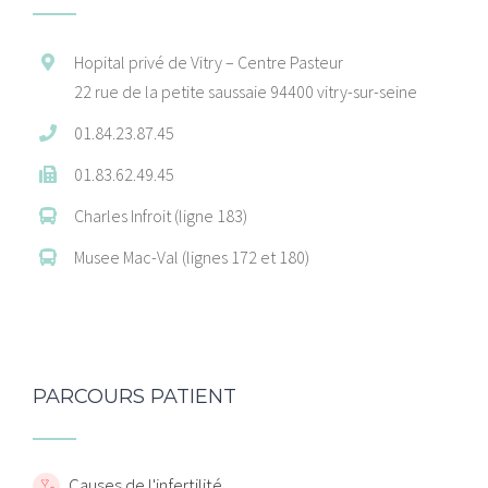
Hopital privé de Vitry – Centre Pasteur
22 rue de la petite saussaie 94400 vitry-sur-seine
01.84.23.87.45
01.83.62.49.45
Charles Infroit (ligne 183)
Musee Mac-Val (lignes 172 et 180)
PARCOURS PATIENT
Causes de l'infertilité