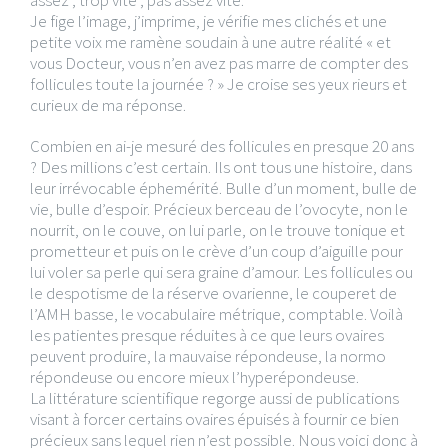
assez , trop vite , pas assez vite.
Je fige l’image, j’imprime, je vérifie mes clichés et une
petite voix me ramène soudain à une autre réalité « et
vous Docteur, vous n’en avez pas marre de compter des
follicules toute la journée ? » Je croise ses yeux rieurs et
curieux de ma réponse.
Combien en ai-je mesuré des follicules en presque 20 ans
? Des millions c’est certain. Ils ont tous une histoire, dans
leur irrévocable éphemérité. Bulle d’un moment, bulle de
vie, bulle d’espoir. Précieux berceau de l’ovocyte, non le
nourrit, on le couve, on lui parle, on le trouve tonique et
prometteur et puis on le crève d’un coup d’aiguille pour
lui voler sa perle qui sera graine d’amour. Les follicules ou
le despotisme de la réserve ovarienne, le couperet de
l’AMH basse, le vocabulaire métrique, comptable. Voilà
les patientes presque réduites à ce que leurs ovaires
peuvent produire, la mauvaise répondeuse, la normo
répondeuse ou encore mieux l’hyperépondeuse.
La littérature scientifique regorge aussi de publications
visant à forcer certains ovaires épuisés à fournir ce bien
précieux sans lequel rien n’est possible. Nous voici donc à