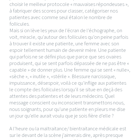
choisir le meilleur protocole « mauvaises répondeuses »,
à fabriquer des scores pour classer, catégoriser nos
patientes avec comme seul étalon le nombre de
follicules.
Mais si on lève les yeux de l’écran de l’échographe, on
voit, miracle, qu’autour des follicules qu’on peine parfois
à trouver il existe une patiente, une femme avec son
espoir tellement humain de devenir mère. Une patiente
qui parfois ne se défini plus que parce que ses ovaires
produisent, qui se sent parfois dépassée de ne pas être «
capable » de donner plus. Une femme qui se sent « nulle»,
«sèche », « inutile », «stérile ». Blessure narcissique,
impuissance, désespoir, voilà ce qu’inflige aux patientes
le compte des follicules lorsqu’il se situe en deçà des
attentes des patientes et de leurs médecins. Quel
message conscient ou inconscient transmettons nous,
nous soignants, pour qu’une patiente en pleurs me dise
un jour qu’elle aurait voulu que je sois fière d’elle ?
A l’heure ou la maltraitance/ bientraitance médicale est
sur le devant de la scène j’aimerais dire, après presque